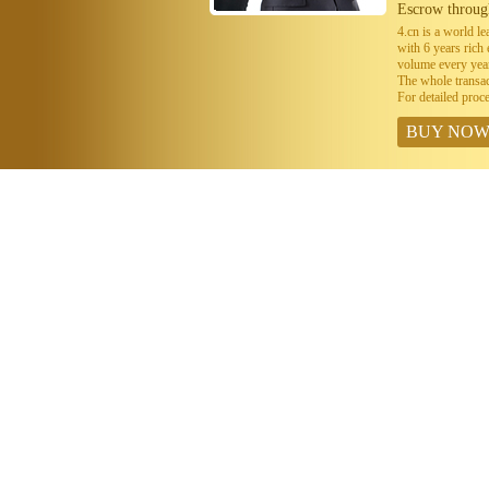
Escrow throug
4.cn is a world 
with 6 years ric
volume every year
The whole transa
For detailed proc
BUY NO