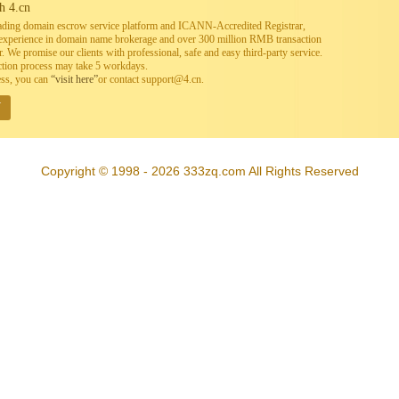
h 4.cn
leading domain escrow service platform and ICANN-Accredited Registrar,
h experience in domain name brokerage and over 300 million RMB transaction
. We promise our clients with professional, safe and easy third-party service.
ction process may take 5 workdays.
ess, you can
“visit here”
or contact support@4.cn.
W
Copyright © 1998 - 2026 333zq.com All Rights Reserved