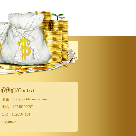
系我们/Contact
邮箱：luky@goldenname.com
电话：18758299097
Q Q：1820164138
lukylu826