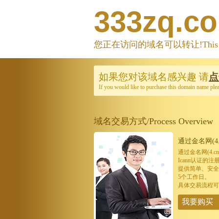
333zq.c
您正在访问的域名可以转让!This domain
如果您对该域名感兴趣
请
点
If you would like to purchase this domain name ple
域名交易方式/Process Overview
通过金名网(4.
通过金名网(4.
Icann认证
提供简单、安全
5个工作日。
具体交易流程可
我要购买